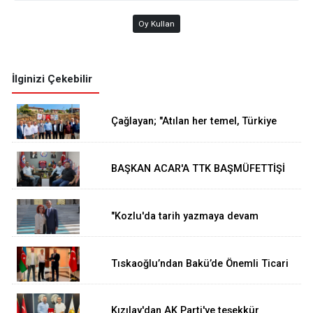
Oy Kullan
İlginizi Çekebilir
Çağlayan; "Atılan her temel, Türkiye
Yüzyılı vizyonumuzun sahadaki en
güçlü göstergelerinden biridir
BAŞKAN ACAR'A TTK BAŞMÜFETTİŞİ
KAPUSUZ'DAN HAYIRLI OLSUN
ZİYARETİ
"Kozlu'da tarih yazmaya devam
edeceğiz"
Tıskaoğlu’ndan Bakü’de Önemli Ticari
Temaslar
Kızılay'dan AK Parti'ye teşekkür