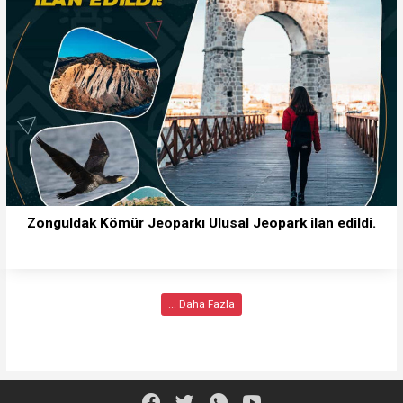
Zonguldak Kömür Jeoparkı Ulusal Jeopark ilan edildi.
... Daha Fazla