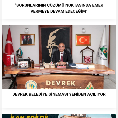
“SORUNLARININ ÇÖZÜMÜ NOKTASINDA EMEK
VERMEYE DEVAM EDECEĞİM”
DEVREK BELEDİYE SİNEMASI YENİDEN AÇILIYOR