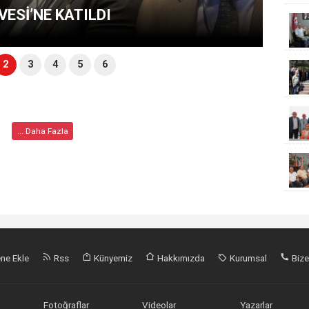
VESİ’NE KATILDI
2
3
4
5
6
... Daha Fazla
ne Ekle
Rss
Künyemiz
Hakkımızda
Kurumsal
Bize
Fotoğraflar
Videolar
Yazarlar