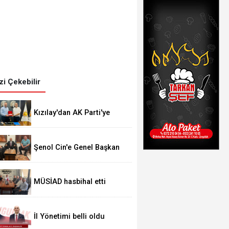
izi Çekebilir
Kızılay'dan AK Parti'ye
teşekkür
Şenol Cin'e Genel Başkan
ziyareti
MÜSİAD hasbihal etti
İl Yönetimi belli oldu