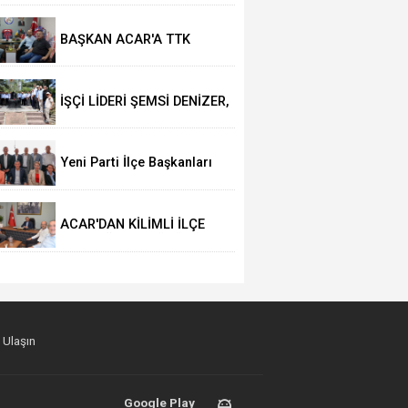
Çaycuma Heyeti Sabantuy Bayramı için Tat
BAŞKAN ACAR'A TTK
BAŞMÜFETTİŞİ
KAPUSUZ'DAN HAYIRLI
OLSUN ZİYARETİ
İŞÇİ LİDERİ ŞEMSİ DENİZER,
KABRİ BAŞINDA ANILDI
Yeni Parti İlçe Başkanları
belli oldu
ACAR'DAN KİLİMLİ İLÇE
MİLLİ EĞİTİM MÜDÜRÜ
AŞKAR'A HAYIRLI OLSUN
ZİYARETİ
 Ulaşın
Google Play