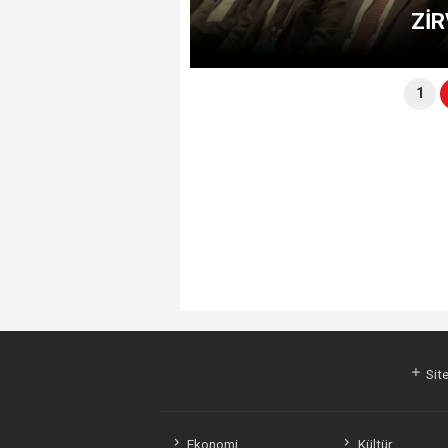
R ARAYA GELDİ.
ZİR
1
Site
Ekonomi
Kültür