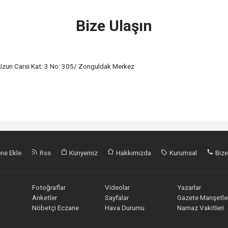
Bize Ulaşın
Uzun Carsi Kat: 3 No: 305/ Zonguldak Merkez
ne Ekle
Rss
Künyemiz
Hakkımızda
Kurumsal
Bize
Fotoğraflar
Videolar
Yazarlar
Anketler
Sayfalar
Gazete Manşetler
Nöbetçi Eczane
Hava Durumu
Namaz Vakitleri