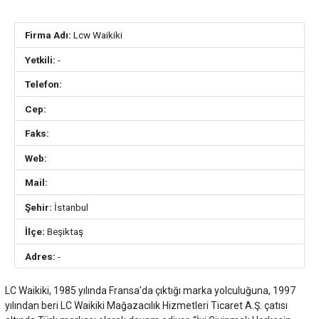
Firma Adı:
Lcw Waikiki
Yetkili:
-
Telefon:
Cep:
Faks:
Web:
Mail:
Şehir:
İstanbul
İlçe:
Beşiktaş
Adres:
-
LC Waikiki, 1985 yılında Fransa'da çıktığı marka yolculuğuna, 1997
yılından beri LC Waikiki Mağazacılık Hizmetleri Ticaret A.Ş. çatısı