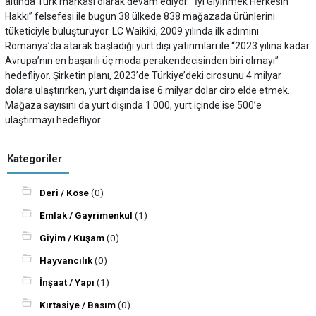
altında Türk markası olarak devam ediyor. “İyi Giyinmek Herkesin
Hakkı” felsefesi ile bugün 38 ülkede 838 mağazada ürünlerini
tüketiciyle buluşturuyor. LC Waikiki, 2009 yılında ilk adımını
Romanya’da atarak başladığı yurt dışı yatırımları ile “2023 yılına kadar
Avrupa’nın en başarılı üç moda perakendecisinden biri olmayı’’
hedefliyor. Şirketin planı, 2023’de Türkiye’deki cirosunu 4 milyar
dolara ulaştırırken, yurt dışında ise 6 milyar dolar ciro elde etmek.
Mağaza sayısını da yurt dışında 1.000, yurt içinde ise 500’e
ulaştırmayı hedefliyor.
Kategoriler
Deri / Köse
(0)
Emlak / Gayrimenkul
(1)
Giyim / Kuşam
(0)
Hayvancılık
(0)
İnşaat / Yapı
(1)
Kırtasiye / Basım
(0)