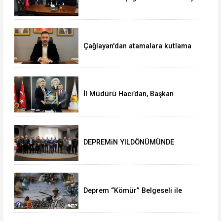
ziyaret
Çağlayan'dan atamalara kutlama
İl Müdürü Hacı’dan, Başkan
Çağlayan’a ziyaret
DEPREMiN YILDÖNÜMÜNDE
DUYGUSAL ANLAR
Deprem “Kömür” Belgeseli ile
anılacak