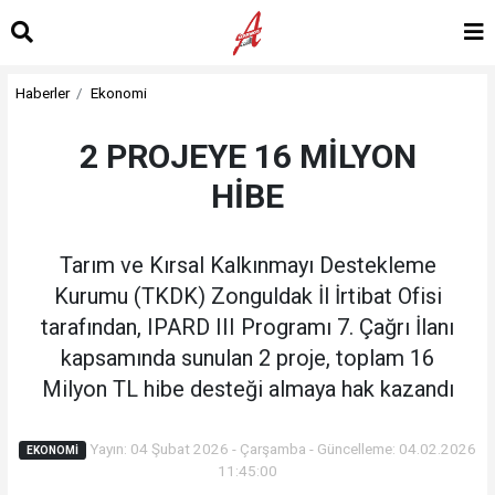
Haberler
Ekonomi
2 PROJEYE 16 MİLYON
HİBE
Tarım ve Kırsal Kalkınmayı Destekleme
Kurumu (TKDK) Zonguldak İl İrtibat Ofisi
tarafından, IPARD III Programı 7. Çağrı İlanı
kapsamında sunulan 2 proje, toplam 16
Milyon TL hibe desteği almaya hak kazandı
Yayın: 04 Şubat 2026 - Çarşamba - Güncelleme: 04.02.2026
EKONOMI
11:45:00