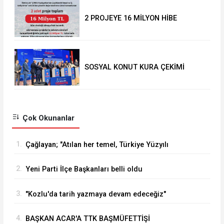
2 PROJEYE 16 MİLYON HİBE
SOSYAL KONUT KURA ÇEKİMİ
YAPILDI
Çok Okunanlar
1.
Çağlayan; "Atılan her temel, Türkiye Yüzyılı
vizyonumuzun sahadaki en güçlü
2.
Yeni Parti İlçe Başkanları belli oldu
göstergelerinden biridir
3.
"Kozlu'da tarih yazmaya devam edeceğiz"
4.
BAŞKAN ACAR'A TTK BAŞMÜFETTİŞİ