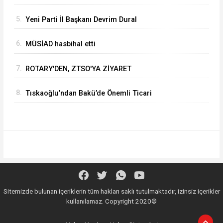
KAPUSUZ'DAN HAYIRLI OLSUN ZİYARETİ
5.
Yeni Parti İl Başkanı Devrim Dural
6.
MÜSİAD hasbihal etti
7.
ROTARY'DEN, ZTSO'YA ZİYARET
8.
Tıskaoğlu’ndan Bakü’de Önemli Ticari
Temaslar
Sitemizde bulunan içeriklerin tüm hakları saklı tutulmaktadır, izinsiz içerikler
kullanılamaz. Copyright 2020©