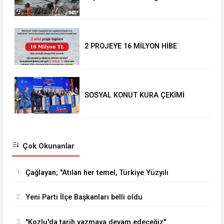
anılacak
2 PROJEYE 16 MİLYON HİBE
SOSYAL KONUT KURA ÇEKİMİ
YAPILDI
Çok Okunanlar
1.
Çağlayan; "Atılan her temel, Türkiye Yüzyılı
vizyonumuzun sahadaki en güçlü
2.
Yeni Parti İlçe Başkanları belli oldu
göstergelerinden biridir
3.
"Kozlu'da tarih yazmaya devam edeceğiz"