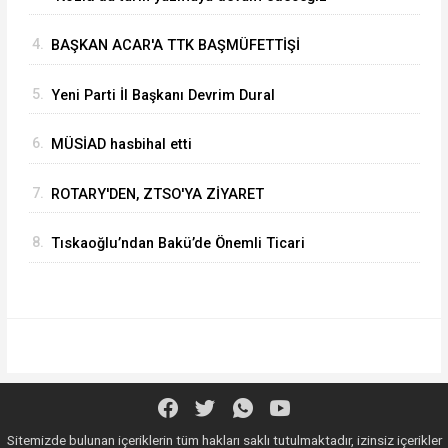
4.
BAŞKAN ACAR'A TTK BAŞMÜFETTİŞİ
KAPUSUZ'DAN HAYIRLI OLSUN ZİYARETİ
5.
Yeni Parti İl Başkanı Devrim Dural
6.
MÜSİAD hasbihal etti
7.
ROTARY'DEN, ZTSO'YA ZİYARET
8.
Tıskaoğlu’ndan Bakü’de Önemli Ticari
Temaslar
Sitemizde bulunan içeriklerin tüm hakları saklı tutulmaktadır, izinsiz içerikler