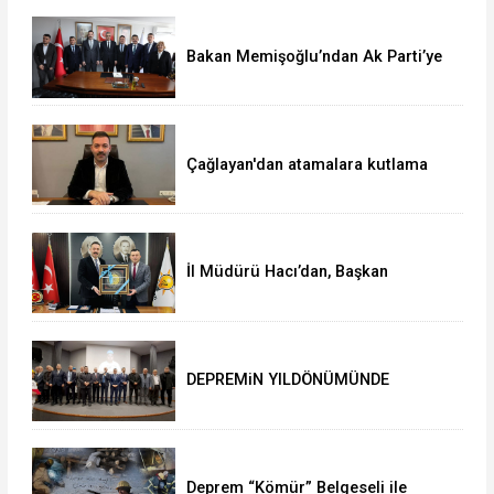
Bakan Memişoğlu’ndan Ak Parti’ye
ziyaret
Çağlayan'dan atamalara kutlama
İl Müdürü Hacı’dan, Başkan
Çağlayan’a ziyaret
DEPREMiN YILDÖNÜMÜNDE
DUYGUSAL ANLAR
Deprem “Kömür” Belgeseli ile