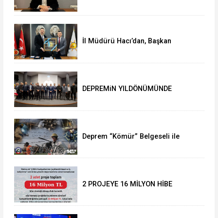
İl Müdürü Hacı’dan, Başkan
Çağlayan’a ziyaret
DEPREMiN YILDÖNÜMÜNDE
DUYGUSAL ANLAR
Deprem “Kömür” Belgeseli ile
anılacak
2 PROJEYE 16 MİLYON HİBE