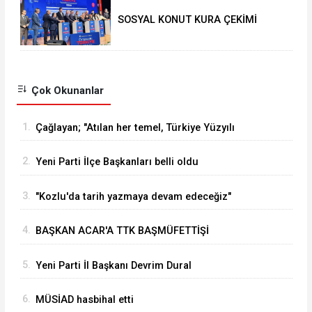
SOSYAL KONUT KURA ÇEKİMİ
YAPILDI
Çok Okunanlar
1.
Çağlayan; "Atılan her temel, Türkiye Yüzyılı
vizyonumuzun sahadaki en güçlü
2.
Yeni Parti İlçe Başkanları belli oldu
göstergelerinden biridir
3.
"Kozlu'da tarih yazmaya devam edeceğiz"
4.
BAŞKAN ACAR'A TTK BAŞMÜFETTİŞİ
KAPUSUZ'DAN HAYIRLI OLSUN ZİYARETİ
5.
Yeni Parti İl Başkanı Devrim Dural
6.
MÜSİAD hasbihal etti