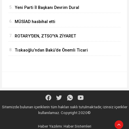
KAPUSUZ'DAN HAYIRLI OLSUN ZİYARETİ
5.
Yeni Parti İl Başkanı Devrim Dural
6.
MÜSİAD hasbihal etti
7.
ROTARY'DEN, ZTSO'YA ZİYARET
8.
Tıskaoğlu’ndan Bakü’de Önemli Ticari
Temaslar
Sitemizde bulunan içeriklerin tüm hakları saklı tutulmaktadır, izinsiz içerikler
kullanılamaz. Copyright 2020©
Haber Yazılımı:
Haber Sistemleri