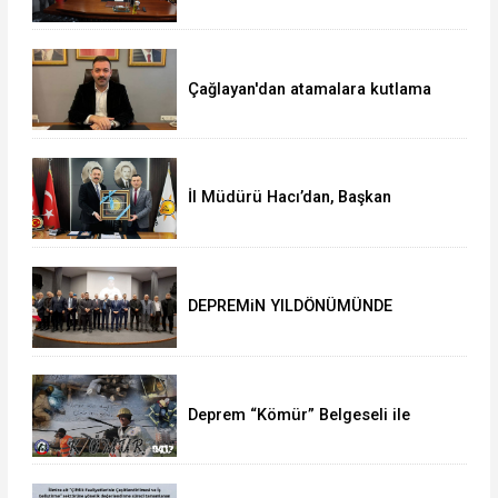
ziyaret
Çağlayan'dan atamalara kutlama
İl Müdürü Hacı’dan, Başkan
Çağlayan’a ziyaret
DEPREMiN YILDÖNÜMÜNDE
DUYGUSAL ANLAR
Deprem “Kömür” Belgeseli ile
anılacak