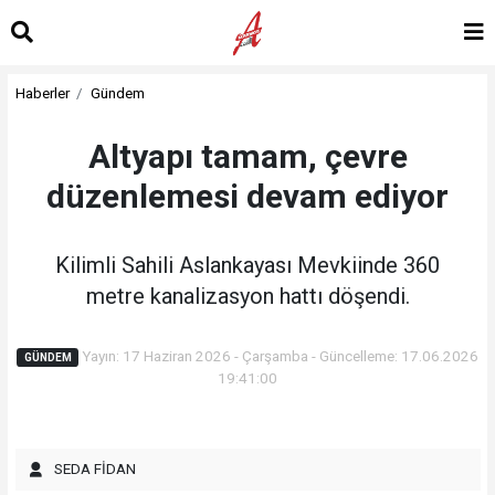
Haberler
Gündem
Altyapı tamam, çevre
düzenlemesi devam ediyor
Kilimli Sahili Aslankayası Mevkiinde 360
metre kanalizasyon hattı döşendi.
Yayın: 17 Haziran 2026 - Çarşamba - Güncelleme: 17.06.2026
GÜNDEM
19:41:00
SEDA FİDAN