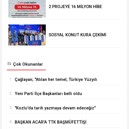
2 PROJEYE 16 MİLYON HİBE
SOSYAL KONUT KURA ÇEKİMİ
YAPILDI
Çok Okunanlar
1.
Çağlayan; "Atılan her temel, Türkiye Yüzyılı
vizyonumuzun sahadaki en güçlü
2.
Yeni Parti İlçe Başkanları belli oldu
göstergelerinden biridir
3.
"Kozlu'da tarih yazmaya devam edeceğiz"
4.
BAŞKAN ACAR'A TTK BAŞMÜFETTİŞİ