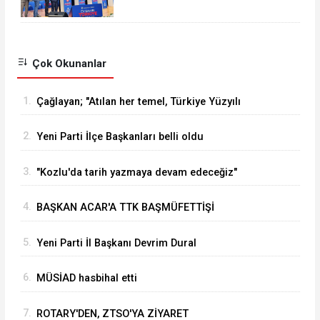
YAPILDI
Çok Okunanlar
1.
Çağlayan; "Atılan her temel, Türkiye Yüzyılı
vizyonumuzun sahadaki en güçlü
2.
Yeni Parti İlçe Başkanları belli oldu
göstergelerinden biridir
3.
"Kozlu'da tarih yazmaya devam edeceğiz"
4.
BAŞKAN ACAR'A TTK BAŞMÜFETTİŞİ
KAPUSUZ'DAN HAYIRLI OLSUN ZİYARETİ
5.
Yeni Parti İl Başkanı Devrim Dural
6.
MÜSİAD hasbihal etti
7.
ROTARY'DEN, ZTSO'YA ZİYARET