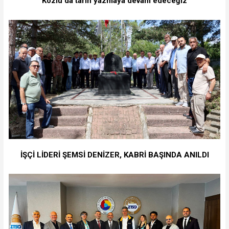
"Kozlu'da tarih yazmaya devam edeceğiz"
İŞÇİ LİDERİ ŞEMSİ DENİZER, KABRİ BAŞINDA ANILDI