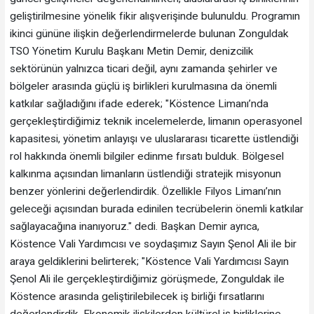
geliştirilmesine yönelik fikir alışverişinde bulunuldu. Programın
ikinci gününe ilişkin değerlendirmelerde bulunan Zonguldak
TSO Yönetim Kurulu Başkanı Metin Demir, denizcilik
sektörünün yalnızca ticari değil, aynı zamanda şehirler ve
bölgeler arasında güçlü iş birlikleri kurulmasına da önemli
katkılar sağladığını ifade ederek; "Köstence Limanı’nda
gerçekleştirdiğimiz teknik incelemelerde, limanın operasyonel
kapasitesi, yönetim anlayışı ve uluslararası ticarette üstlendiği
rol hakkında önemli bilgiler edinme fırsatı bulduk. Bölgesel
kalkınma açısından limanların üstlendiği stratejik misyonun
benzer yönlerini değerlendirdik. Özellikle Filyos Limanı’nın
geleceği açısından burada edinilen tecrübelerin önemli katkılar
sağlayacağına inanıyoruz." dedi. Başkan Demir ayrıca,
Köstence Vali Yardımcısı ve soydaşımız Sayın Şenol Ali ile bir
araya geldiklerini belirterek; "Köstence Vali Yardımcısı Sayın
Şenol Ali ile gerçekleştirdiğimiz görüşmede, Zonguldak ile
Köstence arasında geliştirilebilecek iş birliği fırsatlarını
değerlendirdik. Ekonomik ilişkilerden kültürel iş birliklerine