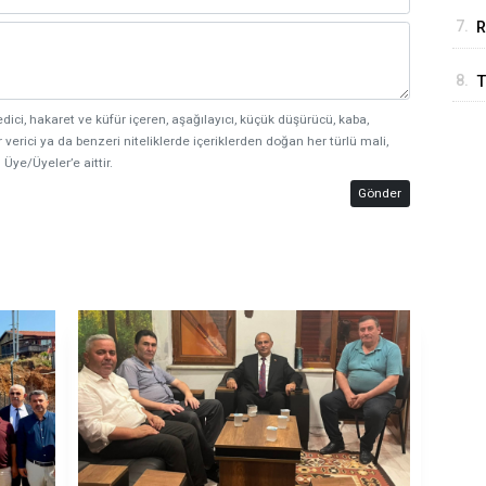
7.
R
8.
T
T
edici, hakaret ve küfür içeren, aşağılayıcı, küçük düşürücü, kaba,
 verici ya da benzeri niteliklerde içeriklerden doğan her türlü mali,
 Üye/Üyeler’e aittir.
Gönder