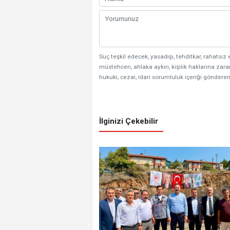
Suç teşkil edecek, yasadışı, tehditkar, rahatsız 
müstehcen, ahlaka aykırı, kişilik haklarına zarar
hukuki, cezai, idari sorumluluk içeriği gönderen
İlginizi Çekebilir