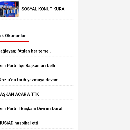
SOSYAL KONUT KURA
ÇEKİMİ YAPILDI
k Okunanlar
ağlayan; "Atılan her temel,
ürkiye Yüzyılı vizyonumuzun
eni Parti İlçe Başkanları belli
ahadaki en güçlü
ldu
östergelerinden biridir
Kozlu'da tarih yazmaya devam
deceğiz"
AŞKAN ACAR'A TTK
AŞMÜFETTİŞİ KAPUSUZ'DAN
eni Parti İl Başkanı Devrim Dural
AYIRLI OLSUN ZİYARETİ
ÜSİAD hasbihal etti