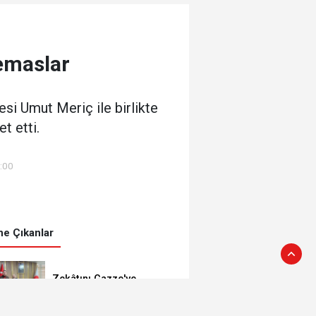
emaslar
i Umut Meriç ile birlikte
t etti.
9:00
e Çıkanlar
Zekâtını Gazze'ye
gönderdi