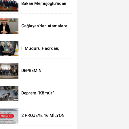
Bakan Memişoğlu’ndan
Ak Parti’ye ziyaret
Çağlayan'dan atamalara
kutlama
İl Müdürü Hacı’dan,
Başkan Çağlayan’a
ziyaret
DEPREMiN
YILDÖNÜMÜNDE
DUYGUSAL ANLAR
Deprem “Kömür”
Belgeseli ile anılacak
2 PROJEYE 16 MİLYON
HİBE