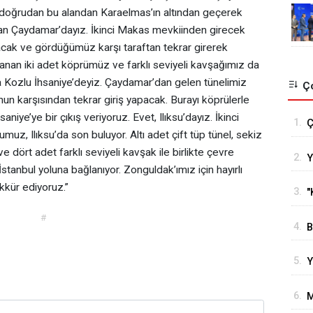
ol, doğrudan bu alandan Karaelmas’ın altından geçerek
an Çaydamar’dayız. İkinci Makas mevkiinden girecek
acak ve gördüğümüz karşı taraftan tekrar girerek
anan iki adet köprümüz ve farklı seviyeli kavşağımız da
 Kozlu İhsaniye’deyiz. Çaydamar’dan gelen tünelimiz
Ço
n karşısından tekrar giriş yapacak. Burayı köprülerle
aniye’ye bir çıkış veriyoruz. Evet, Ilıksu’dayız. İkinci
1.
Ç
z, Ilıksu’da son buluyor. Altı adet çift tüp tünel, sekiz
T
ve dört adet farklı seviyeli kavşak ile birlikte çevre
2.
Y
s
anbul yoluna bağlanıyor. Zonguldak’ımız için hayırlı
o
g
kür ediyoruz.”
3.
"
e
#
4.
B
B
5.
Y
H
6.
M