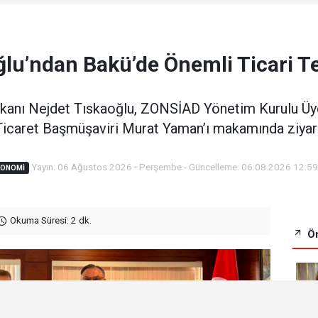
ğlu’ndan Bakü’de Önemli Ticari T
kanı Nejdet Tıskaoğlu, ZONSİAD Yönetim Kurulu Üyes
icaret Başmüşaviri Murat Yaman’ı makamında ziyare
Yayın: 06 Ağustos 2026 - Perşembe - Güncelleme: 06.08.2026 12:5
KONOMI
Okuma Süresi: 2 dk.
Ön