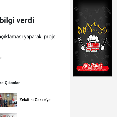
ilgi verdi
çıklaması yaparak, proje
00
e Çıkanlar
Zekâtını Gazze'ye
gönderdi