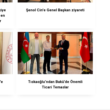
kiye
Şenol Cin'e Genel Başkan ziyareti
 en
r
'e
Tıskaoğlu’ndan Bakü’de Önemli
Ticari Temaslar