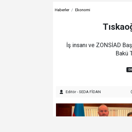
Haberler
Ekonomi
Tıskao
İş insanı ve ZONSİAD Baş
Bakü T
E
Editör - SEDA FİDAN