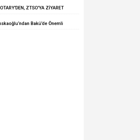
OTARY'DEN, ZTSO'YA ZİYARET
ıskaoğlu’ndan Bakü’de Önemli
icari Temaslar