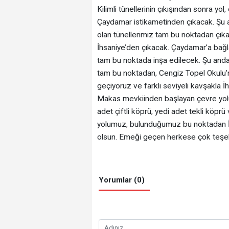
Kilimli tünellerinin çıkışından sonra y
Çaydamar istikametinden çıkacak. Şu 
olan tünellerimiz tam bu noktadan çık
İhsaniye’den çıkacak. Çaydamar’a bağl
tam bu noktada inşa edilecek. Şu anda
tam bu noktadan, Cengiz Topel Okulu’nu
geçiyoruz ve farklı seviyeli kavşakla İhs
Makas mevkiinden başlayan çevre yolumu
adet çiftli köprü, yedi adet tekli köprü 
yolumuz, bulunduğumuz bu noktadan İst
olsun. Emeği geçen herkese çok teşek
Yorumlar (0)