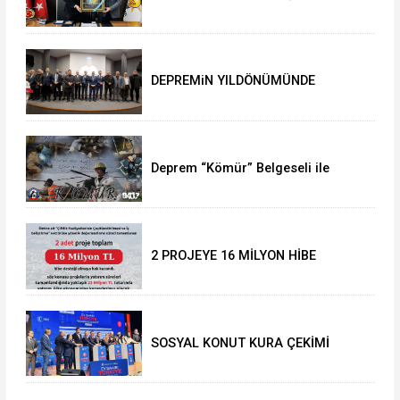
Çağlayan’a ziyaret
DEPREMiN YILDÖNÜMÜNDE
DUYGUSAL ANLAR
Deprem “Kömür” Belgeseli ile
anılacak
2 PROJEYE 16 MİLYON HİBE
SOSYAL KONUT KURA ÇEKİMİ
YAPILDI