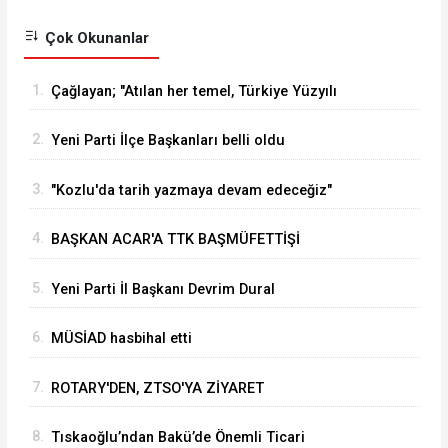
Çok Okunanlar
1.
Çağlayan; "Atılan her temel, Türkiye Yüzyılı
vizyonumuzun sahadaki en güçlü
2.
Yeni Parti İlçe Başkanları belli oldu
göstergelerinden biridir
3.
"Kozlu'da tarih yazmaya devam edeceğiz"
4.
BAŞKAN ACAR'A TTK BAŞMÜFETTİŞİ
KAPUSUZ'DAN HAYIRLI OLSUN ZİYARETİ
5.
Yeni Parti İl Başkanı Devrim Dural
6.
MÜSİAD hasbihal etti
7.
ROTARY'DEN, ZTSO'YA ZİYARET
8.
Tıskaoğlu’ndan Bakü’de Önemli Ticari