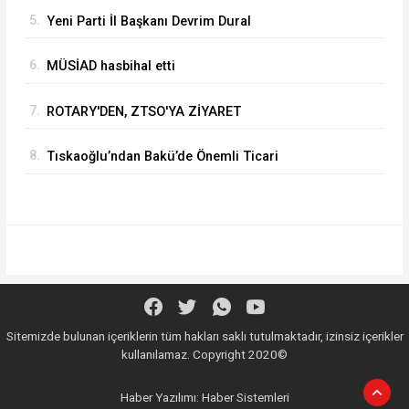
KAPUSUZ'DAN HAYIRLI OLSUN ZİYARETİ
5.
Yeni Parti İl Başkanı Devrim Dural
6.
MÜSİAD hasbihal etti
7.
ROTARY'DEN, ZTSO'YA ZİYARET
8.
Tıskaoğlu’ndan Bakü’de Önemli Ticari
Temaslar
Sitemizde bulunan içeriklerin tüm hakları saklı tutulmaktadır, izinsiz içerikler
kullanılamaz. Copyright 2020©
Haber Yazılımı:
Haber Sistemleri