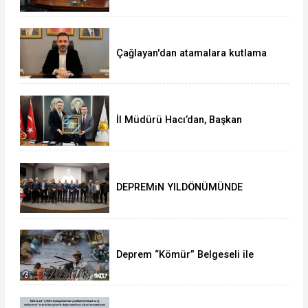
Çağlayan'dan atamalara kutlama
İl Müdürü Hacı’dan, Başkan
Çağlayan’a ziyaret
DEPREMiN YILDÖNÜMÜNDE
DUYGUSAL ANLAR
Deprem “Kömür” Belgeseli ile
anılacak