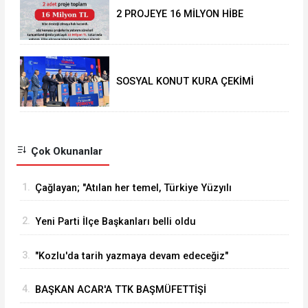
2 PROJEYE 16 MİLYON HİBE
SOSYAL KONUT KURA ÇEKİMİ
YAPILDI
Çok Okunanlar
1.
Çağlayan; "Atılan her temel, Türkiye Yüzyılı
vizyonumuzun sahadaki en güçlü
2.
Yeni Parti İlçe Başkanları belli oldu
göstergelerinden biridir
3.
"Kozlu'da tarih yazmaya devam edeceğiz"
4.
BAŞKAN ACAR'A TTK BAŞMÜFETTİŞİ