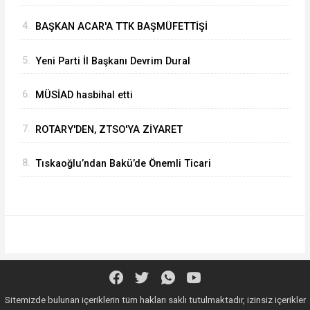
4.
BAŞKAN ACAR'A TTK BAŞMÜFETTİŞİ
KAPUSUZ'DAN HAYIRLI OLSUN ZİYARETİ
5.
Yeni Parti İl Başkanı Devrim Dural
6.
MÜSİAD hasbihal etti
7.
ROTARY'DEN, ZTSO'YA ZİYARET
8.
Tıskaoğlu’ndan Bakü’de Önemli Ticari
Temaslar
Sitemizde bulunan içeriklerin tüm hakları saklı tutulmaktadır, izinsiz içerikler