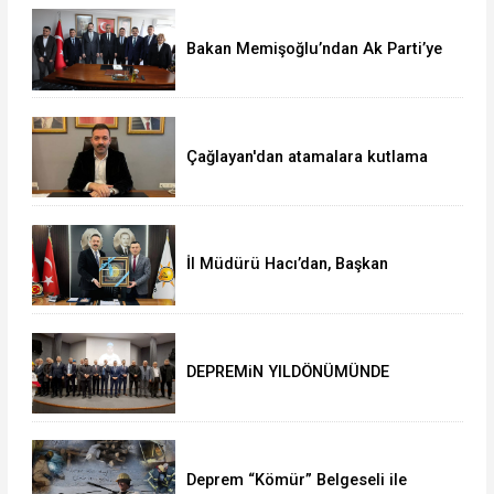
Bakan Memişoğlu’ndan Ak Parti’ye
ziyaret
Çağlayan'dan atamalara kutlama
İl Müdürü Hacı’dan, Başkan
Çağlayan’a ziyaret
DEPREMiN YILDÖNÜMÜNDE
DUYGUSAL ANLAR
Deprem “Kömür” Belgeseli ile