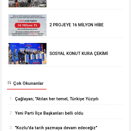
anılacak
2 PROJEYE 16 MİLYON HİBE
SOSYAL KONUT KURA ÇEKİMİ
YAPILDI
Çok Okunanlar
1.
Çağlayan; "Atılan her temel, Türkiye Yüzyılı
vizyonumuzun sahadaki en güçlü
2.
Yeni Parti İlçe Başkanları belli oldu
göstergelerinden biridir
3.
"Kozlu'da tarih yazmaya devam edeceğiz"