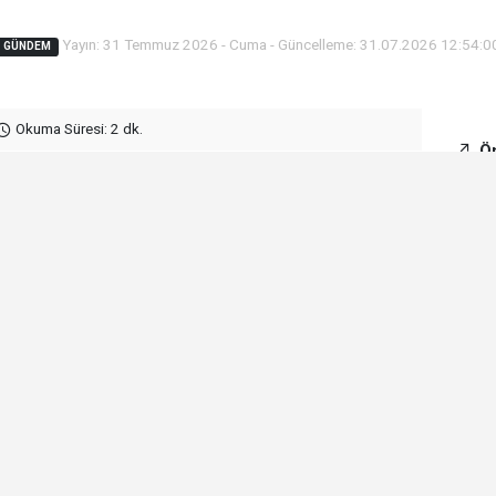
Yayın: 31 Temmuz 2026 - Cuma - Güncelleme: 31.07.2026 12:54:0
GÜNDEM
Okuma Süresi: 2 dk.
Ön