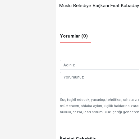
Muslu Belediye Başkanı Fırat Kabadayı’
Yorumlar (0)
Suç teşkil edecek, yasadışı, tehditkar, rahatsız 
müstehcen, ahlaka aykırı, kişilik haklarına zarar
hukuki, cezai, idari sorumluluk içeriği gönderen
İlginizi Çekebilir