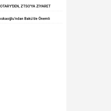
OTARY'DEN, ZTSO'YA ZİYARET
ıskaoğlu’ndan Bakü’de Önemli
icari Temaslar