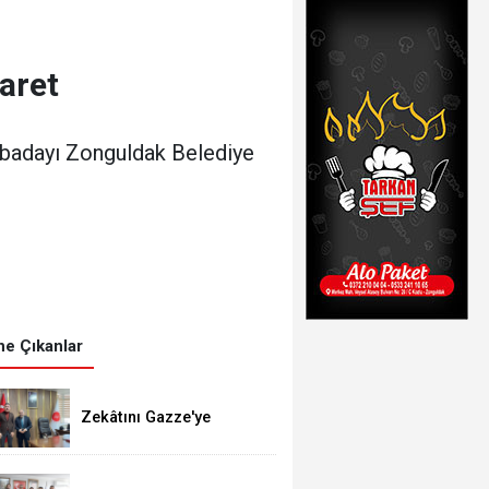
aret
abadayı Zonguldak Belediye
e Çıkanlar
Zekâtını Gazze'ye
gönderdi