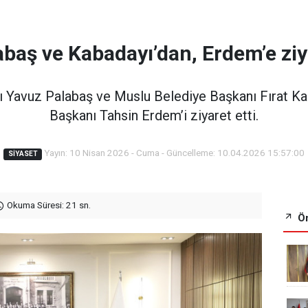
abaş ve Kabadayı’dan, Erdem’e ziy
ı Yavuz Palabaş ve Muslu Belediye Başkanı Fırat K
Başkanı Tahsin Erdem’i ziyaret etti.
Yayın: 10 Nisan 2026 - Cuma - Güncelleme: 10.04.2026 15:57:00
SIYASET
Okuma Süresi: 21 sn.
Ön