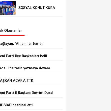
SOSYAL KONUT KURA
ÇEKİMİ YAPILDI
k Okunanlar
ağlayan; "Atılan her temel,
ürkiye Yüzyılı vizyonumuzun
eni Parti İlçe Başkanları belli
ahadaki en güçlü
ldu
östergelerinden biridir
Kozlu'da tarih yazmaya devam
deceğiz"
AŞKAN ACAR'A TTK
AŞMÜFETTİŞİ KAPUSUZ'DAN
eni Parti İl Başkanı Devrim Dural
AYIRLI OLSUN ZİYARETİ
ÜSİAD hasbihal etti