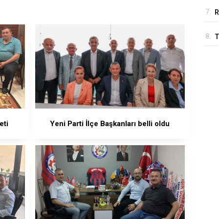
7.
R
8.
T
T
eti
Yeni Parti İlçe Başkanları belli oldu