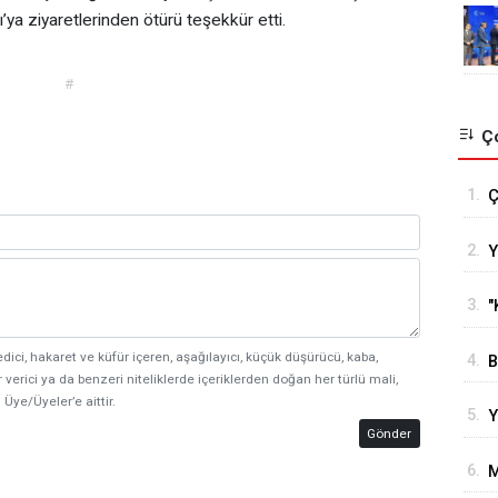
ya ziyaretlerinden ötürü teşekkür etti.
#
Ço
1.
Ç
T
2.
Y
s
o
g
3.
"
e
edici, hakaret ve küfür içeren, aşağılayıcı, küçük düşürücü, kaba,
4.
B
 verici ya da benzeri niteliklerde içeriklerden doğan her türlü mali,
B
 Üye/Üyeler’e aittir.
5.
Y
H
Gönder
6.
M