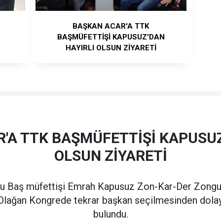
BAŞKAN ACAR'A TTK
BAŞMÜFETTİŞİ KAPUSUZ'DAN
HAYIRLI OLSUN ZİYARETİ
'A TTK BAŞMÜFETTİŞİ KAPUSUZ
OLSUN ZİYARETİ
 Baş müfettişi Emrah Kapusuz Zon-Kar-Der Zongul
 Olağan Kongrede tekrar başkan seçilmesinden dolayı 
bulundu.