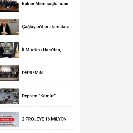
Bakan Memişoğlu’ndan
Ak Parti’ye ziyaret
Çağlayan'dan atamalara
kutlama
İl Müdürü Hacı’dan,
Başkan Çağlayan’a
ziyaret
DEPREMiN
YILDÖNÜMÜNDE
DUYGUSAL ANLAR
Deprem “Kömür”
Belgeseli ile anılacak
2 PROJEYE 16 MİLYON
HİBE