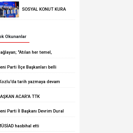
SOSYAL KONUT KURA
ÇEKİMİ YAPILDI
k Okunanlar
ağlayan; "Atılan her temel,
ürkiye Yüzyılı vizyonumuzun
eni Parti İlçe Başkanları belli
ahadaki en güçlü
ldu
östergelerinden biridir
Kozlu'da tarih yazmaya devam
deceğiz"
AŞKAN ACAR'A TTK
AŞMÜFETTİŞİ KAPUSUZ'DAN
eni Parti İl Başkanı Devrim Dural
AYIRLI OLSUN ZİYARETİ
ÜSİAD hasbihal etti