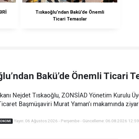
BRİ
Tıskaoğlu’ndan Bakü’de Önemli
Ticari Temaslar
ğlu’ndan Bakü’de Önemli Ticari T
kanı Nejdet Tıskaoğlu, ZONSİAD Yönetim Kurulu Üyes
icaret Başmüşaviri Murat Yaman’ı makamında ziyare
Yayın: 06 Ağustos 2026 - Perşembe - Güncelleme: 06.08.2026 12:5
KONOMI