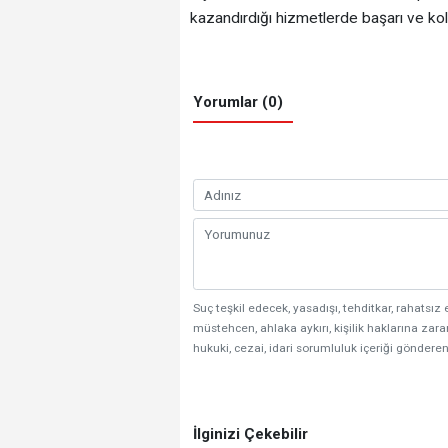
kazandırdığı hizmetlerde başarı ve kola
Yorumlar (0)
Suç teşkil edecek, yasadışı, tehditkar, rahatsız 
müstehcen, ahlaka aykırı, kişilik haklarına zarar
hukuki, cezai, idari sorumluluk içeriği gönderen
İlginizi Çekebilir