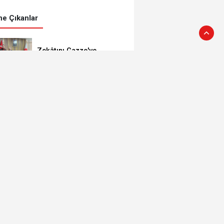
e Çıkanlar
Zekâtını Gazze'ye
gönderdi
Bakan Memişoğlu’ndan
Ak Parti’ye ziyaret
Çağlayan'dan atamalara
kutlama
İl Müdürü Hacı’dan,
Başkan Çağlayan’a
ziyaret
DEPREMiN
YILDÖNÜMÜNDE