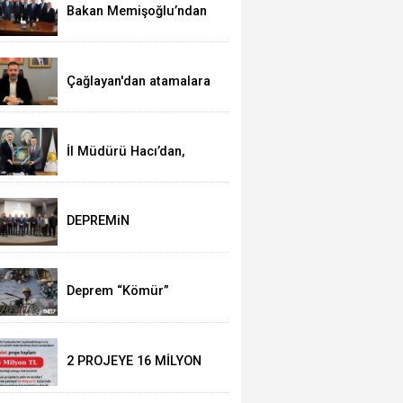
Bakan Memişoğlu’ndan
Ak Parti’ye ziyaret
Çağlayan'dan atamalara
kutlama
İl Müdürü Hacı’dan,
Başkan Çağlayan’a
ziyaret
DEPREMiN
YILDÖNÜMÜNDE
DUYGUSAL ANLAR
Deprem “Kömür”
Belgeseli ile anılacak
2 PROJEYE 16 MİLYON
HİBE