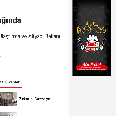
ığında
Ulaştırma ve Altyapı Bakanı
0
e Çıkanlar
Zekâtını Gazze'ye
gönderdi