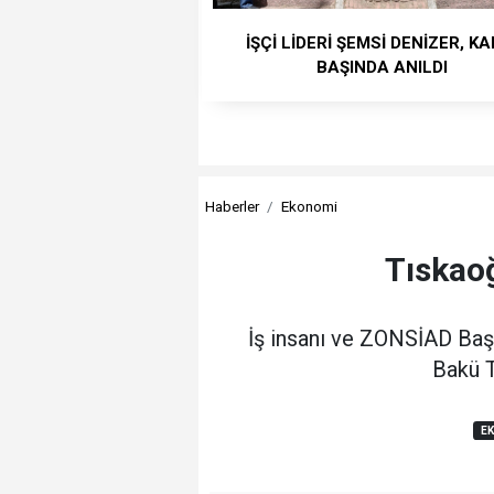
İŞÇİ LİDERİ ŞEMSİ DENİZER, KA
BAŞINDA ANILDI
Haberler
Ekonomi
Tıskao
İş insanı ve ZONSİAD Baş
Bakü T
E