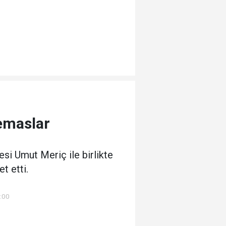
emaslar
i Umut Meriç ile birlikte
t etti.
9:00