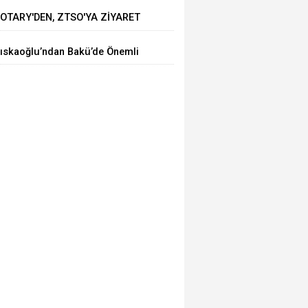
OTARY'DEN, ZTSO'YA ZİYARET
ıskaoğlu’ndan Bakü’de Önemli
icari Temaslar