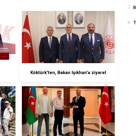
7.
R
8.
T
T
Köktürk'ten, Bakan Işıkhan'a ziyaret