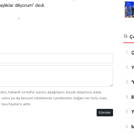
ylıklar diliyorum" dedi.
#
Ço
1.
Ç
T
2.
Y
s
o
g
3.
"
e
edici, hakaret ve küfür içeren, aşağılayıcı, küçük düşürücü, kaba,
4.
B
 verici ya da benzeri niteliklerde içeriklerden doğan her türlü mali,
 Üye/Üyeler’e aittir.
B
5.
Y
Gönder
H
6.
M